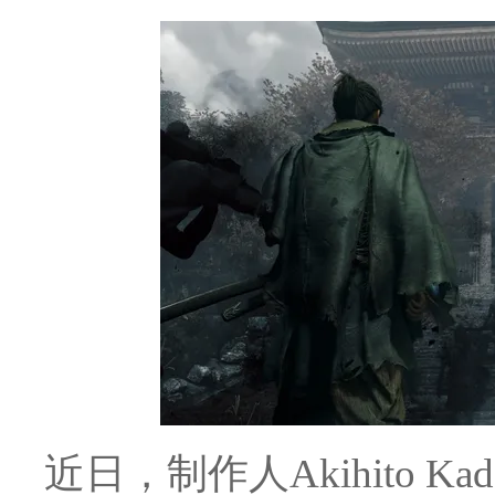
近日，制作人Akihito K