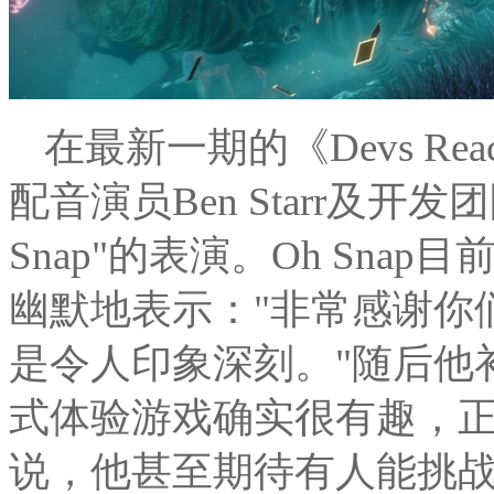
在最新一期的《Devs Reac
配音演员Ben Starr及开
Snap"的表演。Oh Snap
幽默地表示："非常感谢你
是令人印象深刻。"随后他
式体验游戏确实很有趣，正如总监G
说，他甚至期待有人能挑战