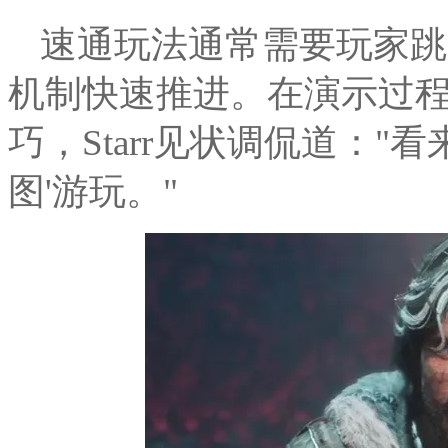
速通玩法通常需要玩家跳
机制快速推进。在演示过程中
巧，Starr见状调侃道："
图'游玩。"