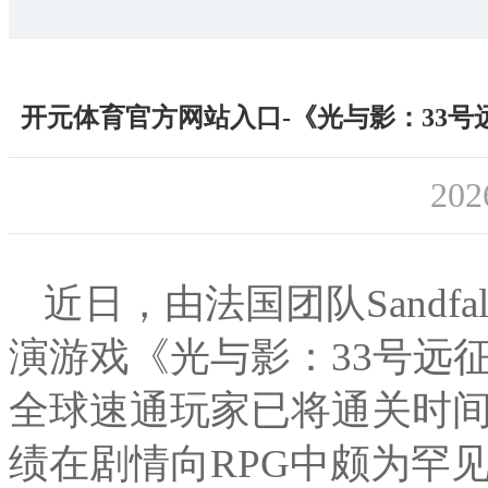
开元体育官方网站入口-《光与影：33号
202
近日，由法国团队Sandfall
演游戏《光与影：33号远
全球速通玩家已将通关时间
绩在剧情向RPG中颇为罕