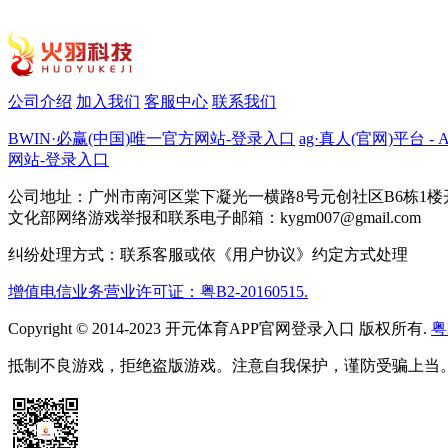
公司介绍
加入我们
客服中心
联系我们
BWIN·必赢(中国)唯一官方网站-登录入口
ag·真人(官网)平台 - 
网站-登录入口
公司地址：广州市南河区棠下凝光一横路8号元创社区B6栋1楼开元体
文化部网络游戏举报和联系电子邮箱：kygm007@gmail.com
纠纷处理方式：联系客服或依《用户协议》约定方式处理
增值电信业务营业许可证：粤B2-20160515.
Copyright © 2014-2023 开元体育APP官网登录入口 版权所有.
粤
抵制不良游戏，拒绝盗版游戏。注意自我保护，谨防受骗上当