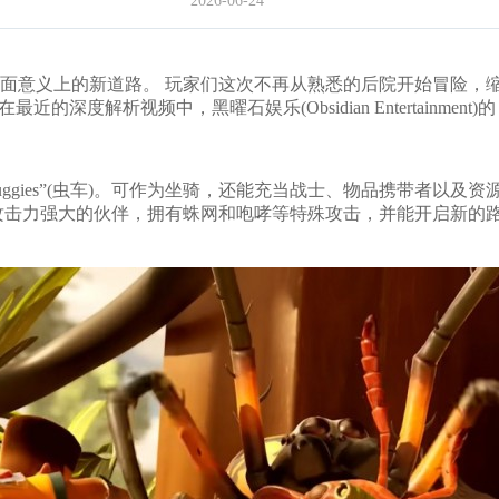
2026-06-24
面意义上的新道路。 玩家们这次不再从熟悉的后院开始冒险，缩小
解析视频中，黑曜石娱乐(Obsidian Entertainment)的 Marc
ggies”(虫车)。可作为坐骑，还能充当战士、物品携带者以及
)：这是一个攻击力强大的伙伴，拥有蛛网和咆哮等特殊攻击，并能开