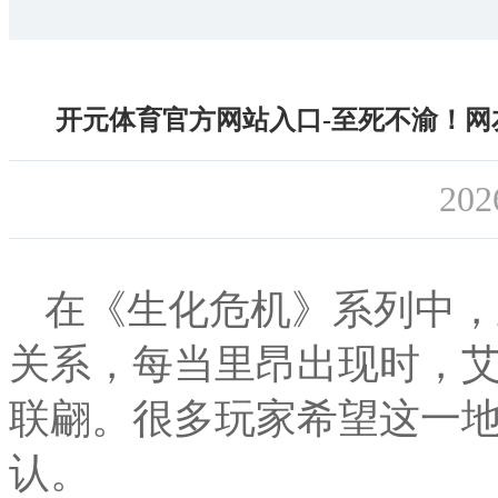
开元体育官方网站入口-至死不渝！网
202
在《生化危机》系列中，
关系，每当里昂出现时，
联翩。很多玩家希望这一
认。