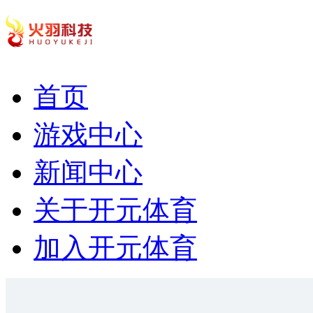
首页
游戏中心
新闻中心
关于开元体育
加入开元体育