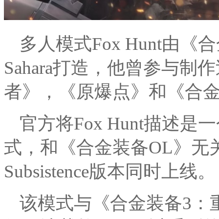
多人模式Fox Hunt由
Sahara打造，他曾参与
者》，《原爆点》和《合金
官方将Fox Hunt描述
式，和《合金装备OL》无关
Subsistence版本同时上线。
该模式与《合金装备3：