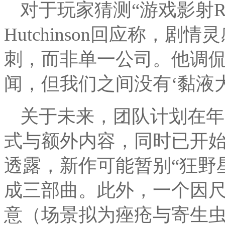
对于玩家猜测“游戏影射Rac
Hutchinson回应称，
刺，而非单一公司。他调侃
闻，但我们之间没有‘黏液
关于未来，团队计划在年
式与额外内容，同时已开始筹备
透露，新作可能暂别“狂野
成三部曲。此外，一个因尺
意（场景拟为痤疮与寄生