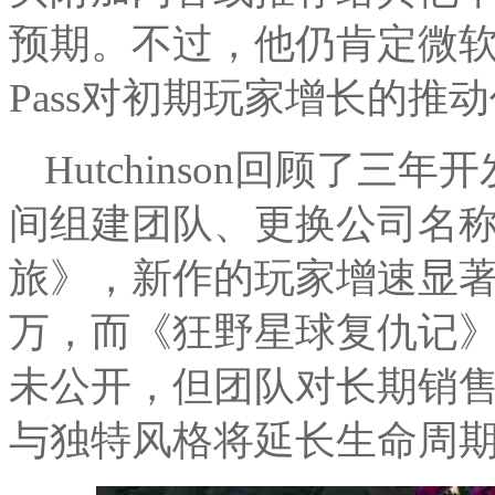
预期。不过，他仍肯定微软
Pass对初期玩家增长的推
Hutchinson回顾了
间组建团队、更换公司名
旅》，新作的玩家增速显著
万，而《狂野星球复仇记
未公开，但团队对长期销售
与独特风格将延长生命周期