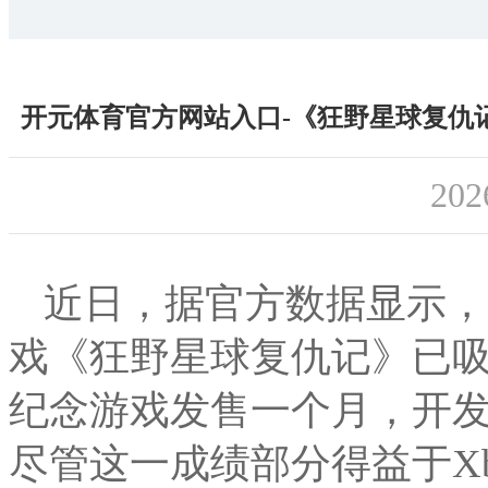
开元体育官方网站入口-《狂野星球复仇
202
近日，据官方数据显示，由Ra
戏《狂野星球复仇记》已吸
纪念游戏发售一个月，开发
尽管这一成绩部分得益于Xbox