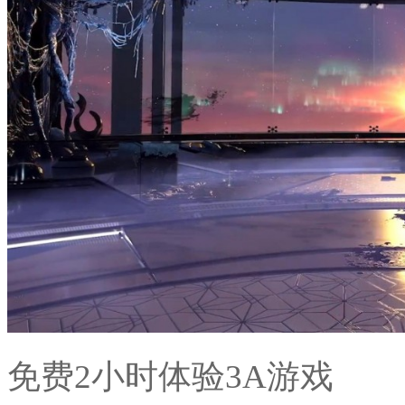
免费2小时体验3A游戏