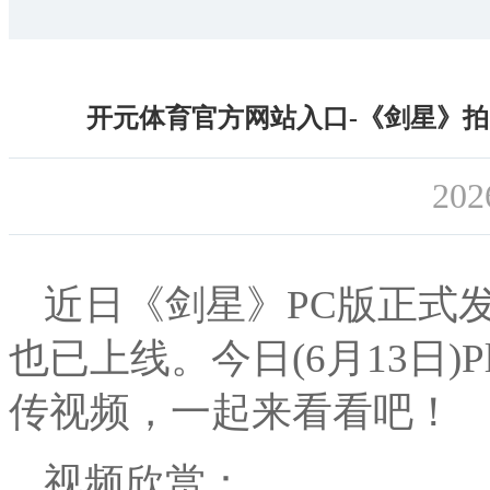
开元体育官方网站入口-《剑星》拍
202
近日《剑星》PC版正式
也已上线。今日(6月13日)Pl
传视频，一起来看看吧！
视频欣赏：