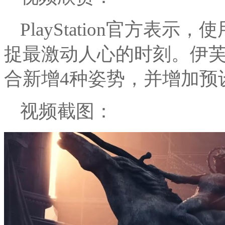
PlayStation官方表
捉最激动人心的时刻。伊芙
合新增4种姿势，并增加预
视频截图：