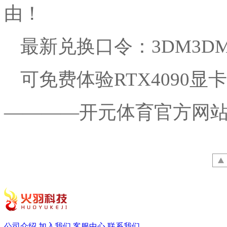
由！
最新兑换口令：3DM3DM
可免费体验RTX4090显
————开元体育官方网
公司介绍
加入我们
客服中心
联系我们