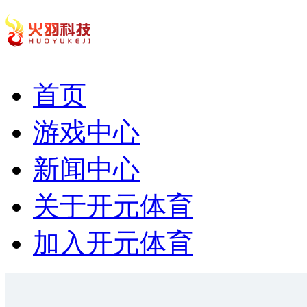
首页
游戏中心
新闻中心
关于开元体育
加入开元体育