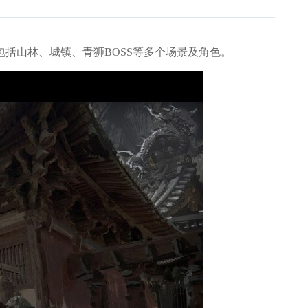
到包括山林、城镇、青狮BOSS等多个场景及角色。