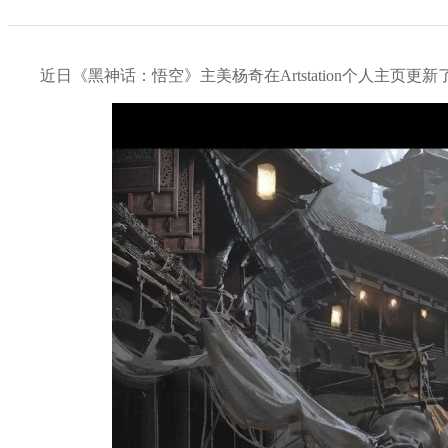
近日《黑神话：悟空》主美杨奇在Artstation个人主