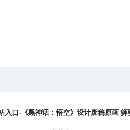
站入口-《黑神话：悟空》设计废稿原画 狮