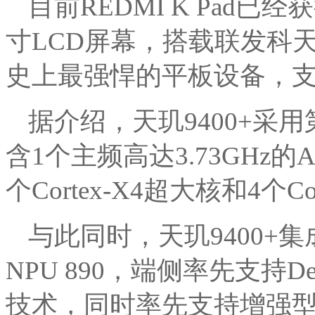
目前REDMI K Pad已
寸LCD屏幕，搭载联发科天玑
史上最强悍的平板设备，支
据介绍，天玑9400+采
含1个主频高达3.73GHz的Ar
个Cortex-X4超大核和4个Co
与此同时，天玑9400+集成
NPU 890，端侧率先支持De
技术，同时率先支持增强型推