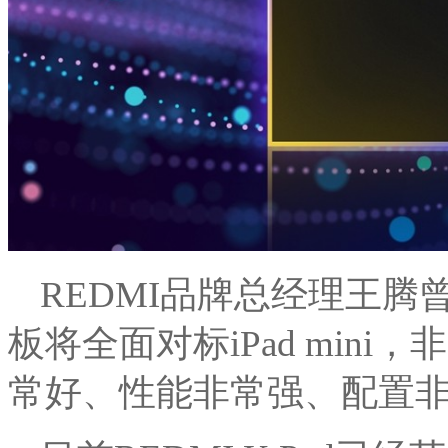
REDMI品牌总经理王腾
板将全面对标iPad min
常好、性能非常强、配置