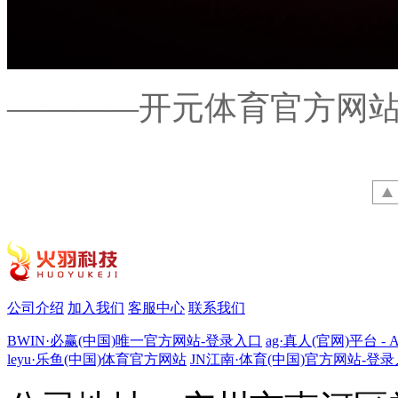
————开元体育官方网
公司介绍
加入我们
客服中心
联系我们
BWIN·必赢(中国)唯一官方网站-登录入口
ag·真人(官网)平台 - 
leyu·乐鱼(中国)体育官方网站
JN江南·体育(中国)官方网站-登