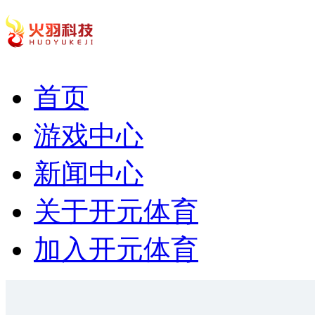
首页
游戏中心
新闻中心
关于开元体育
加入开元体育