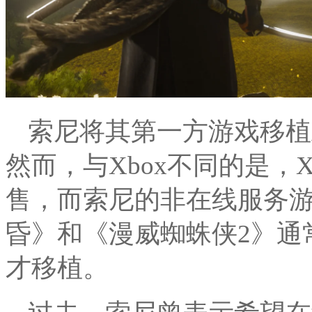
索尼将其第一方游戏移植
然而，与Xbox不同的是，
售，而索尼的非在线服务游
昏》和《漫威蜘蛛侠2》通
才移植。