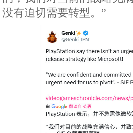
没有迫切需要转型。”