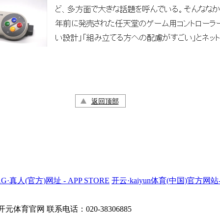
返回顶部
AG·真人(官方)网址 - APP STORE
开云·kaiyun体育(中国)官方网
育官网 联系电话：020-38306885