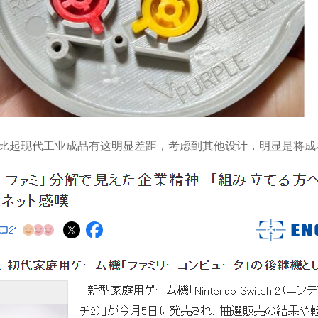
，比起现代工业成品有这明显差距，考虑到其他设计，明显是将成