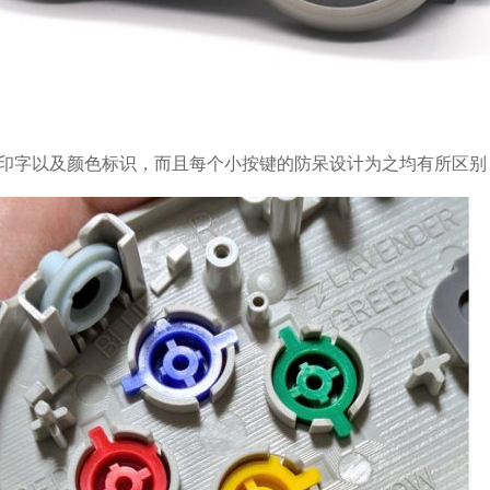
的印字以及颜色标识，而且每个小按键的防呆设计为之均有所区别