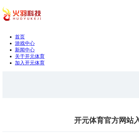
首页
游戏中心
新闻中心
关于开元体育
加入开元体育
开元体育官方网站入