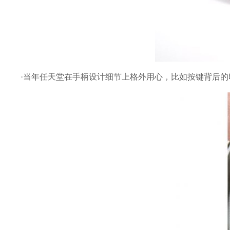
·当年任天堂在手柄设计细节上格外用心，比如按键背后