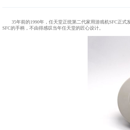
35年前的1990年，任天堂正统第二代家用游戏机SFC正
SFC的手柄，不由得感叹当年任天堂的匠心设计。