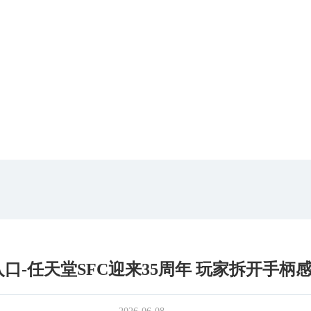
口-任天堂SFC迎来35周年 玩家拆开手柄