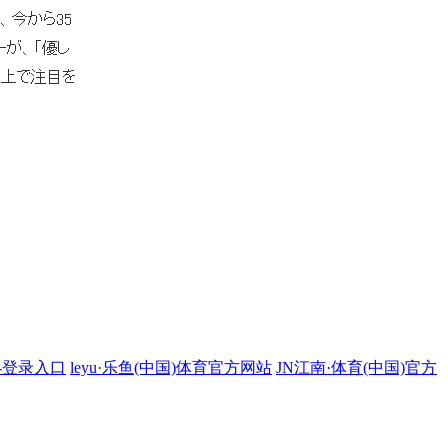
站-登录入口
leyu·乐鱼(中国)体育官方网站
JN江南·体育(中国)官方