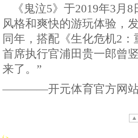
《鬼泣5》于2019年3
风格和爽快的游玩体验，
同年，搭配《生化危机2：
首席执行官浦田贵一郎曾竖
来了。”
————开元体育官方网