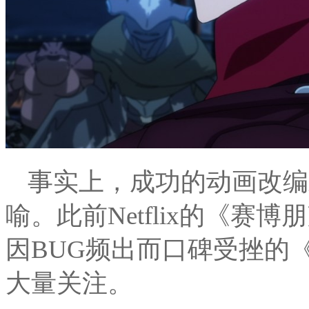
事实上，成功的动画改编
喻。此前Netflix的《赛
因BUG频出而口碑受挫的《
大量关注。