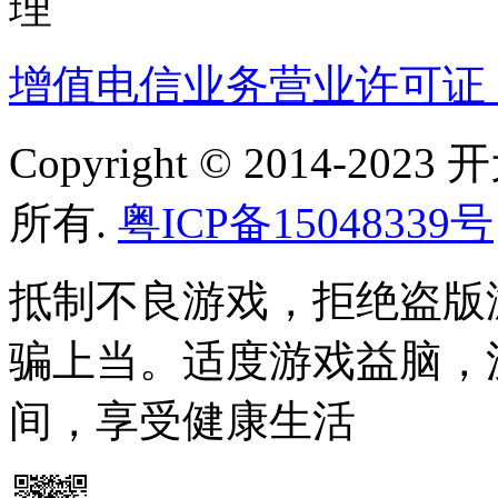
理
增值电信业务营业许可证：粤B
Copyright © 2014-
所有.
粤ICP备15048339号
抵制不良游戏，拒绝盗版
骗上当。适度游戏益脑，
间，享受健康生活