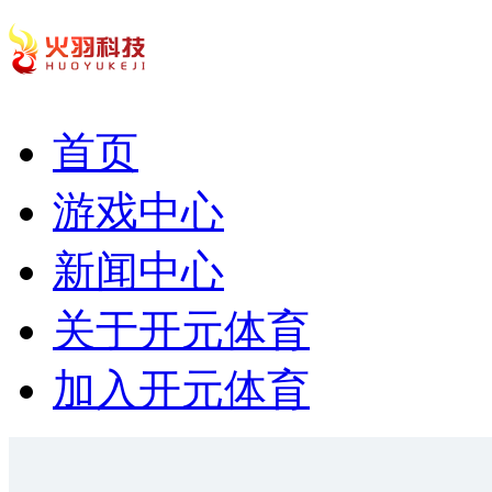
首页
游戏中心
新闻中心
关于开元体育
加入开元体育