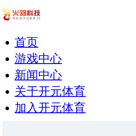
首页
游戏中心
新闻中心
关于开元体育
加入开元体育