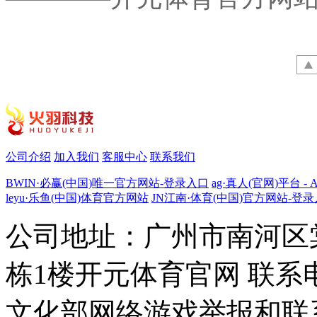
公司介绍
加入我们
客服中心
联系我们
BWIN·必赢(中国)唯一官方网站-登录入口
ag·真人(官网)平台 - 
leyu·乐鱼(中国)体育官方网站
JN江南·体育(中国)官方网站-登
公司地址：广州市南河区
栋1楼开元体育官网 联系电话：
文化部网络游戏举报和联