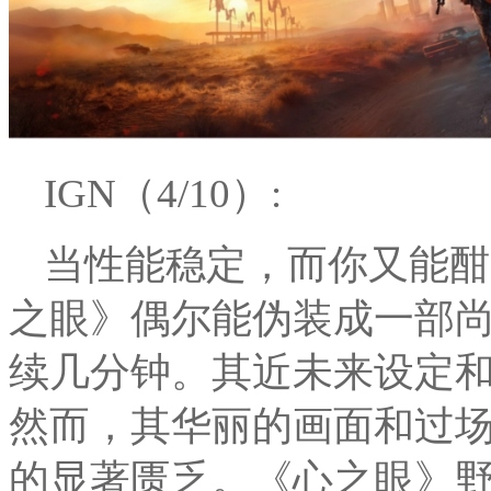
IGN（4/10）:
当性能稳定，而你又能酣
之眼》偶尔能伪装成一部
续几分钟。其近未来设定
然而，其华丽的画面和过
的显著匮乏。《心之眼》