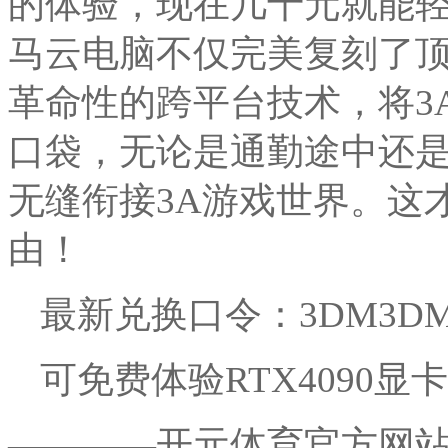
的体验，现在几十元就能
马云电脑不仅完美复刻了
革命性的跨平台技术，将3
口袋，无论是通勤途中还
无缝衔接3A游戏世界。这
由！
最新兑换口令：3DM3DM
可免费体验RTX4090显
————开元体育官方网