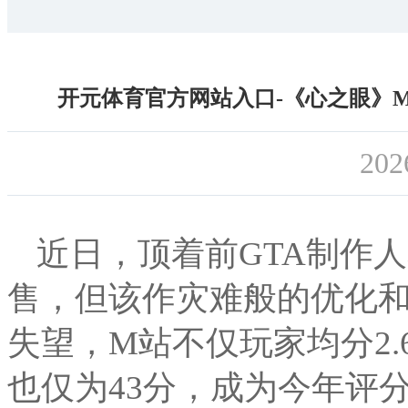
开元体育官方网站入口-《心之眼》M
202
近日，顶着前GTA制作
售，但该作灾难般的优化
失望，M站不仅玩家均分2
也仅为43分，成为今年评