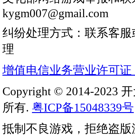
kygm007@gmail.com
纠纷处理方式：联系客服
理
增值电信业务营业许可证：粤B
Copyright © 2014-
所有.
粤ICP备15048339号
抵制不良游戏，拒绝盗版