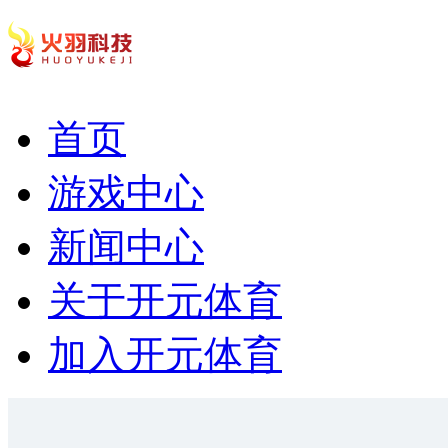
首页
游戏中心
新闻中心
关于开元体育
加入开元体育