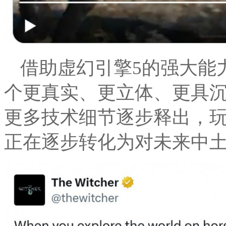
借助虚幻引擎5的强大能
个更真实、更立体、更具
更多技术细节逐步释出，
正在逐步转化为对未来中