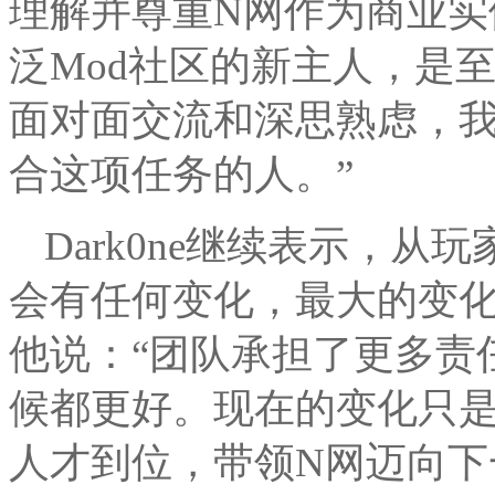
理解并尊重N网作为商业实
泛Mod社区的新主人，是
面对面交流和深思熟虑，
合这项任务的人。”
Dark0ne继续表示，从
会有任何变化，最大的变
他说：“团队承担了更多责
候都更好。现在的变化只
人才到位，带领N网迈向下