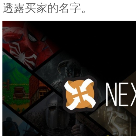
透露买家的名字。