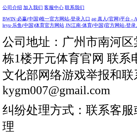
公司介绍
加入我们
客服中心
联系我们
BWIN·必赢(中国)唯一官方网站-登录入口
ag·真人(官网)平台 - 
leyu·乐鱼(中国)体育官方网站
JN江南·体育(中国)官方网站-登
公司地址：广州市南河区
栋1楼开元体育官网 联系电话：
文化部网络游戏举报和联
kygm007@gmail.com
纠纷处理方式：联系客服
理