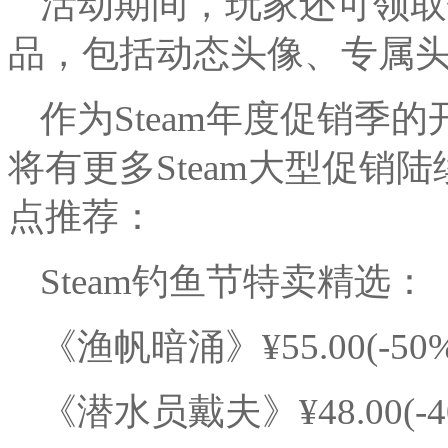
活动期间，玩家还可领取钓
品，包括动态头像、专属
作为Steam年度促销季
将有更多Steam大型促销
点推荐：
Steam钓鱼节特卖精选：
《渔帆暗涌》¥55.00(-50%
《潜水员戴夫》¥48.00(-4