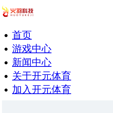
首页
游戏中心
新闻中心
关于开元体育
加入开元体育