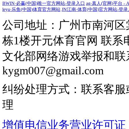
BWIN·必赢(中国)唯一官方网站-登录入口
ag·真人(官网)平台 - 
leyu·乐鱼(中国)体育官方网站
JN江南·体育(中国)官方网站-登
公司地址：广州市南河区
栋1楼开元体育官网 联系电话：
文化部网络游戏举报和联
kygm007@gmail.com
纠纷处理方式：联系客服
理
增值电信业务营业许可证：粤B