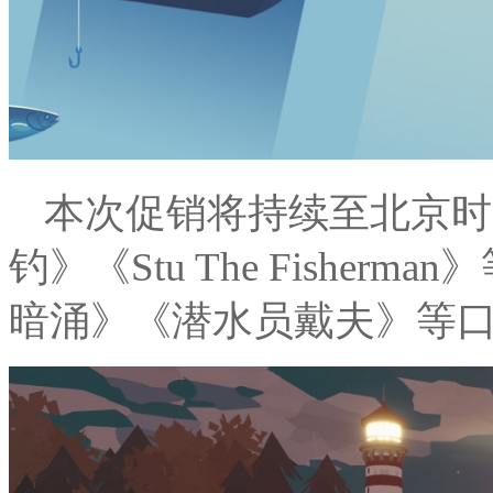
本次促销将持续至北京时
钓》《Stu The Fishe
暗涌》《潜水员戴夫》等