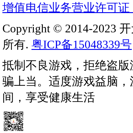
增值电信业务营业许可证：粤B
Copyright © 2014-
所有.
粤ICP备15048339号
抵制不良游戏，拒绝盗版
骗上当。适度游戏益脑，
间，享受健康生活