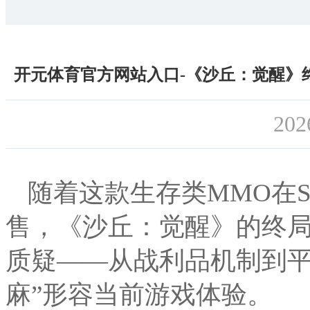
开元体育官方网站入口-《沙丘：觉醒》终
202
随着这款生存类MMO在S
售，《沙丘：觉醒》的终
质疑——从战利品机制到平
麻”形容当前游戏体验。