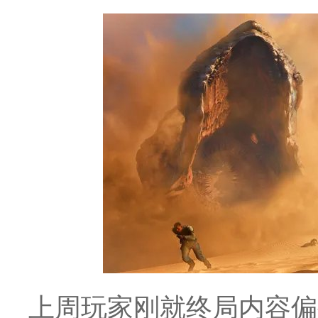
上周玩家刚就终局内容偏