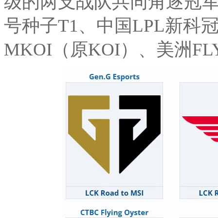
级的两支战队共同角逐冠军
号种子T1、中国LPL新科
MKOI（原KOI）、美洲F