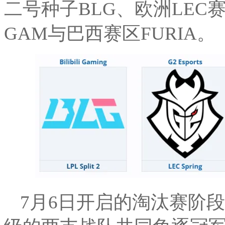
二号种子BLG、欧洲LEC
GAM与巴西赛区FURIA。
7月6日开启的淘汰赛阶