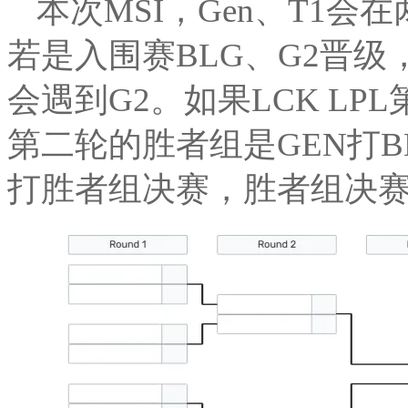
本次MSI，Gen、T1
若是入围赛BLG、G2晋级，
会遇到G2。如果LCK LP
第二轮的胜者组是GEN打B
打胜者组决赛，胜者组决