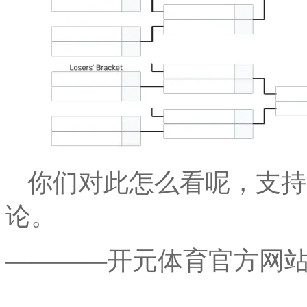
你们对此怎么看呢，支持
论。
————开元体育官方网