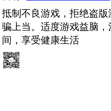
抵制不良游戏，拒绝盗版
骗上当。适度游戏益脑，
间，享受健康生活