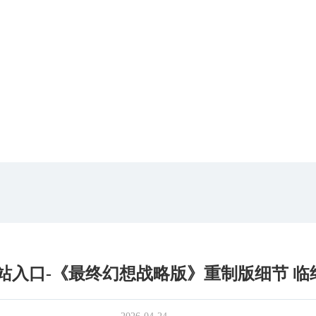
站入口-《最终幻想战略版》重制版细节 临