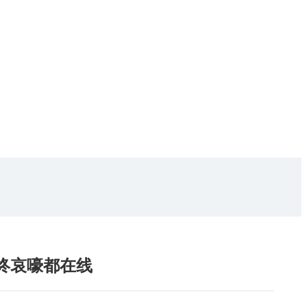
终哀嚎都在线