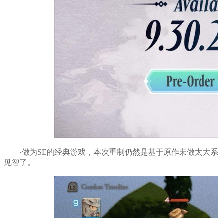
·做为SE的经典游戏，本次重制仍然是基于原作未做太大
见智了。