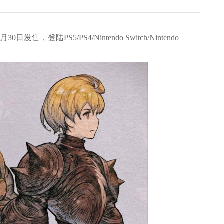
/PS4/Nintendo Switch/Nintendo