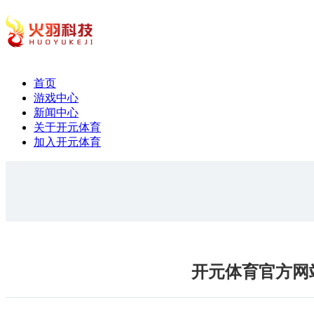
首页
游戏中心
新闻中心
关于开元体育
加入开元体育
开元体育官方网