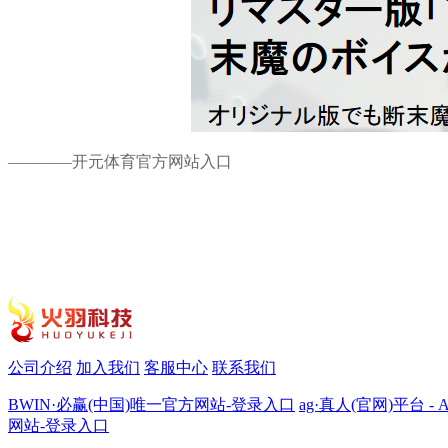
————开元体育官方网站入口
公司介绍
加入我们
客服中心
联系我们
BWIN·必赢(中国)唯一官方网站-登录入口
ag·真人(官网)平台 - 
网站-登录入口