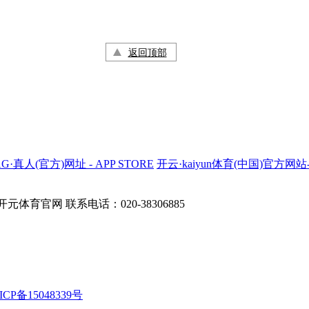
返回顶部
AG·真人(官方)网址 - APP STORE
开云·kaiyun体育(中国)官方网
育官网 联系电话：020-38306885
ICP备15048339号