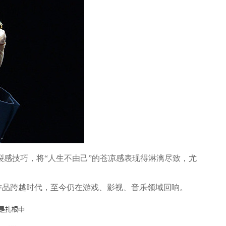
裂感技巧，将“人生不由己”的苍凉感表现得淋漓尽致，尤
作品跨越时代，至今仍在游戏、影视、音乐领域回响。