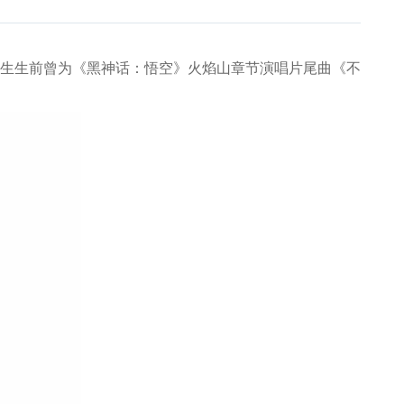
得先生生前曾为《黑神话：悟空》火焰山章节演唱片尾曲《不