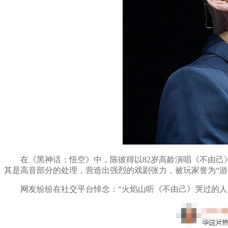
在《黑神话：悟空》中，陈彼得以82岁高龄演唱《不由己
其是高音部分的处理，营造出强烈的戏剧张力，被玩家誉为“游
网友纷纷在社交平台悼念：“火焰山听《不由己》哭过的人