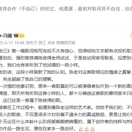
彼得合作《不由己》的经过。他透露，最初对歌词并不自信，但