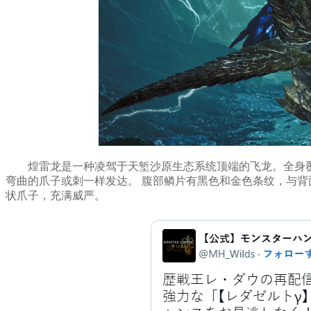
煌雷龙是一种凌驾于天堑沙原生态系统顶端的飞龙。全身
弯曲的爪子或刺一样发达。 腹部鳞片有黑色和金色条纹，与背
状爪子，充满威严。