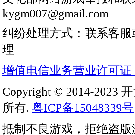
kygm007@gmail.com
纠纷处理方式：联系客服
理
增值电信业务营业许可证：粤B
Copyright © 2014-
所有.
粤ICP备15048339号
抵制不良游戏，拒绝盗版