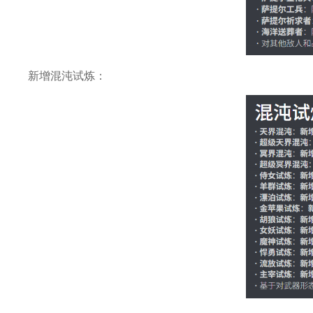
新增混沌试炼：