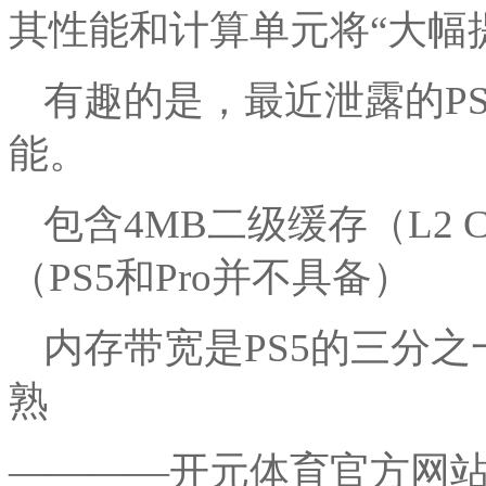
其性能和计算单元将“大幅
有趣的是，最近泄露的P
能。
包含4MB二级缓存（L2 Ca
（PS5和Pro并不具备）
内存带宽是PS5的三分之
熟
————开元体育官方网