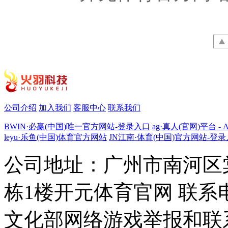
公司介绍
加入我们
客服中心
联系我们
BWIN·必赢(中国)唯一官方网站-登录入口
ag·真人(官网)平台 - 
leyu·乐鱼(中国)体育官方网站
JN江南·体育(中国)官方网站-登
公司地址：广州市南河区
栋1楼开元体育官网 联系电话：
文化部网络游戏举报和联