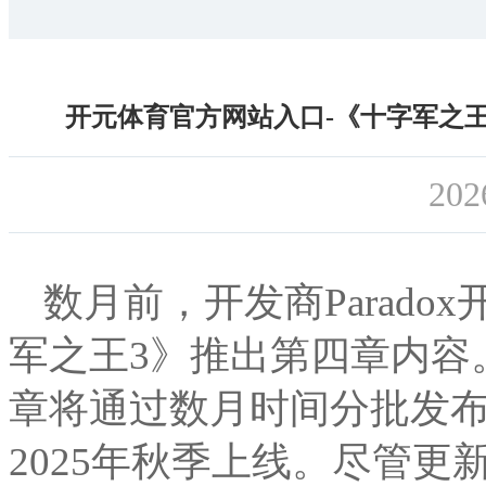
开元体育官方网站入口-《十字军之王
202
数月前，开发商Parado
军之王3》推出第四章内容
章将通过数月时间分批发
2025年秋季上线。尽管