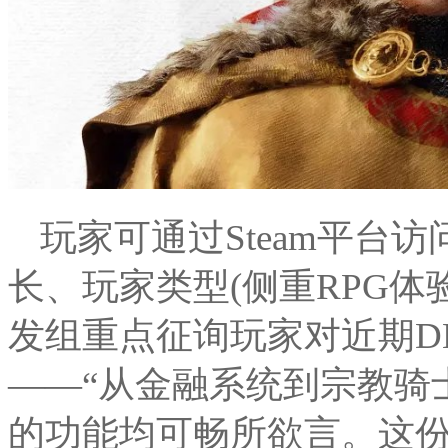
玩家可通过Steam平台
长、玩家类型(侧重RPG体
发组重点征询玩家对近期D
——“从金融系统到宗教骑
的功能均可畅所欲言。这