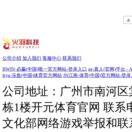
公司介绍
加入我们
客服中心
联系我们
BWIN·必赢(中国)唯一官方网站-登录入口
ag·真人(官网)平台 - 
leyu·乐鱼(中国)体育官方网站
JN江南·体育(中国)官方网站-登
公司地址：广州市南河区
栋1楼开元体育官网 联系电话：
文化部网络游戏举报和联