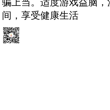
骗上当。适度游戏益脑，
间，享受健康生活