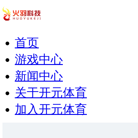
首页
游戏中心
新闻中心
关于开元体育
加入开元体育