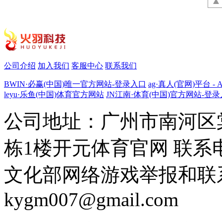
公司介绍
加入我们
客服中心
联系我们
BWIN·必赢(中国)唯一官方网站-登录入口
ag·真人(官网)平台 - 
leyu·乐鱼(中国)体育官方网站
JN江南·体育(中国)官方网站-登
公司地址：广州市南河区
栋1楼开元体育官网 联系电话：
文化部网络游戏举报和联
kygm007@gmail.com