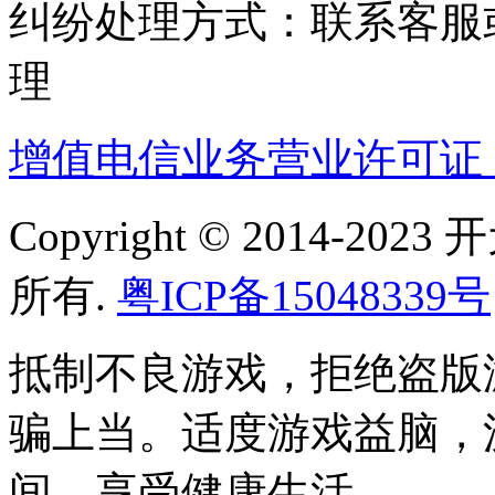
纠纷处理方式：联系客服
理
增值电信业务营业许可证：粤B
Copyright © 2014-
所有.
粤ICP备15048339号
抵制不良游戏，拒绝盗版
骗上当。适度游戏益脑，
间，享受健康生活