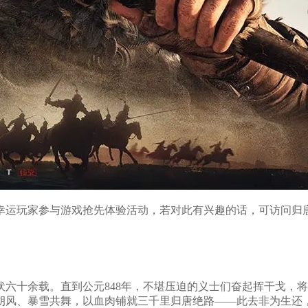
幸运玩家参与游戏抢先体验活动，若对此有兴趣的话，可访问归
伏六十余载。直到公元848年，不堪压迫的义士们奋起挥干戈，
朔风、暴雪共舞，以血肉铺就三千里归唐绝路——此去非为生还