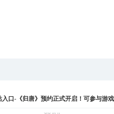
站入口-《归唐》预约正式开启！可参与游