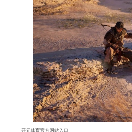
————开元体育官方网站入口