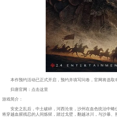
本作预约活动已正式开启，预约并填写问卷，官网将选取
归唐官网：点击这里
游戏简介：
安史之乱后，中土破碎，河西沦丧，沙州在血色统治中蜷
将穿越血腥残忍的人间炼狱，踏过戈壁，翻越冰川，与沙暴、