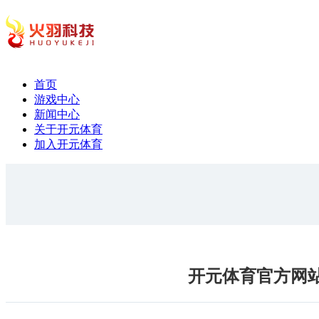
首页
游戏中心
新闻中心
关于开元体育
加入开元体育
开元体育官方网