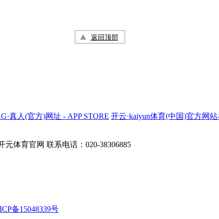
返回顶部
AG·真人(官方)网址 - APP STORE
开云·kaiyun体育(中国)官方网
育官网 联系电话：020-38306885
ICP备15048339号