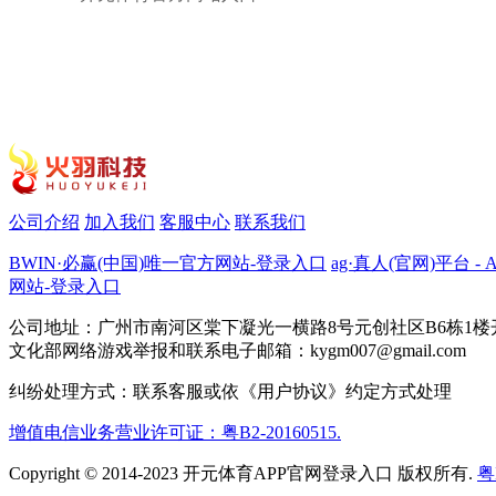
公司介绍
加入我们
客服中心
联系我们
BWIN·必赢(中国)唯一官方网站-登录入口
ag·真人(官网)平台 - 
网站-登录入口
公司地址：广州市南河区棠下凝光一横路8号元创社区B6栋1楼开元体
文化部网络游戏举报和联系电子邮箱：kygm007@gmail.com
纠纷处理方式：联系客服或依《用户协议》约定方式处理
增值电信业务营业许可证：粤B2-20160515.
Copyright © 2014-2023 开元体育APP官网登录入口 版权所有.
粤