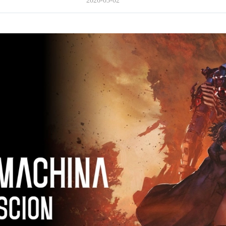
2026-03-02