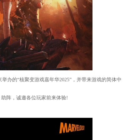
9 日于北京举办的“核聚变游戏嘉年华2025”，并带来游戏的简体中
r 助阵，诚邀各位玩家前来体验!