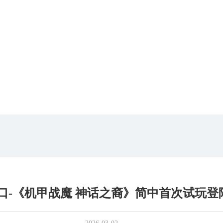
口-《机甲战魔 神话之裔》简中首次试玩登