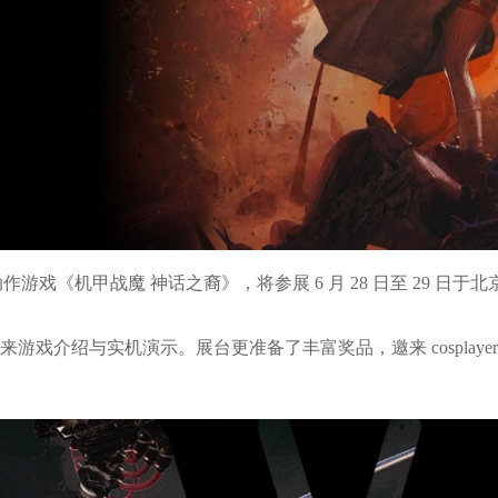
 日发售的机甲动作游戏《机甲战魔 神话之裔》，将参展 6 月 28 日至 2
游戏介绍与实机演示。展台更准备了丰富奖品，邀来 cosplaye