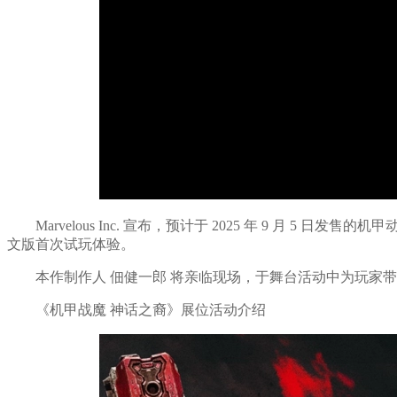
Marvelous Inc. 宣布，预计于 2025 年 9 月 5
文版首次试玩体验。
本作制作人 佃健一郎 将亲临现场，于舞台活动中为玩家带来
《机甲战魔 神话之裔》展位活动介绍