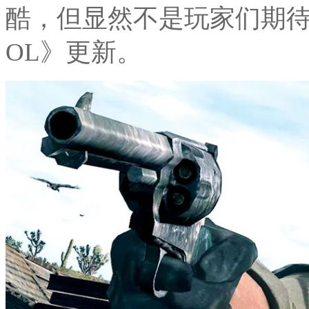
酷，但显然不是玩家们期
OL》更新。