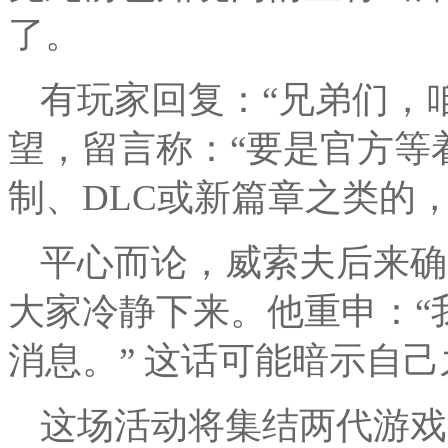
了。
有玩家回复：“兄弟们，
望，留言称：“要是官方等
制、DLC或新篇章之类的
平心而论，威索夫后来确
大家冷静下来。他重申：“我不为
消息。” 这话可能暗示自
这场活动将集结两代游戏