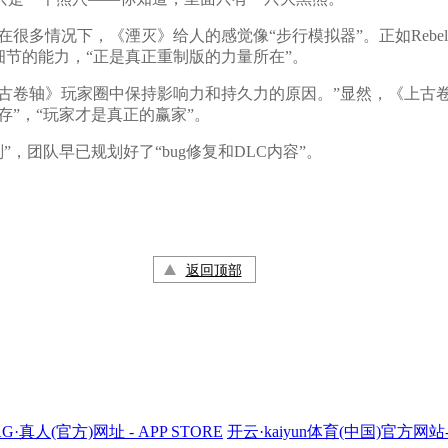
毕竟在很多情况下，《湮灭》给人的感觉像“步行模拟器”。正如Rebe
细节的能力，“正是真正重制版的力量所在”。
化和《上古卷轴》玩家圈中保持影响力和持久力的原因。”显然，《
共存”，“玩家才是真正的赢家”。
划”，团队早已规划好了“bug修复和DLC内容”。
返回顶部
AG·真人(官方)网址 - APP STORE
开云·kaiyun体育(中国)官方网