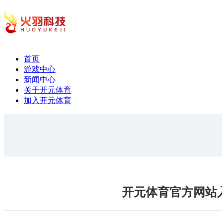
首页
游戏中心
新闻中心
关于开元体育
加入开元体育
开元体育官方网站入