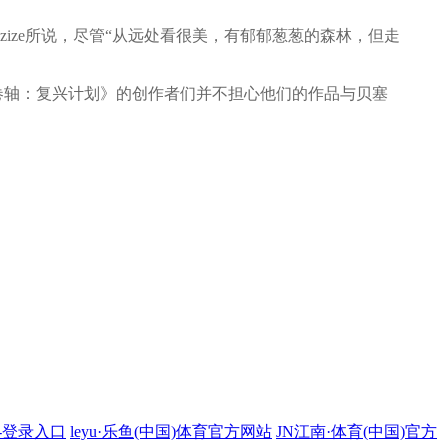
lzize所说，尽管“从远处看很美，有郁郁葱葱的森林，但走
上古卷轴：复兴计划》的创作者们并不担心他们的作品与贝塞
站-登录入口
leyu·乐鱼(中国)体育官方网站
JN江南·体育(中国)官方