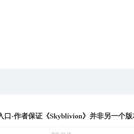
口-作者保证《Skyblivion》并非另一个