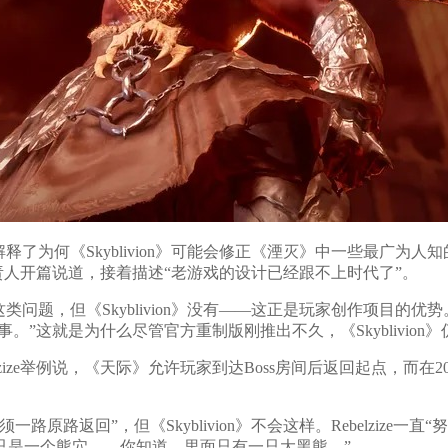
，解释了为何《Skyblivion》可能会修正《湮灭》中一些最广
的负责人开篇说道，接着描述“老游戏的设计已经跟不上时代了”。
些这类问题，但《Skyblivion》没有——这正是玩家创作项目
好事。”这就是为什么尽管官方重制版刚推出不久，《Skyblivion
zize举例说，《天际》允许玩家到达Boss房间后返回起点，而
原路返回”，但《Skyblivion》不会这样。Rebelzize
只是一个熊穴——你知道，里面只有一只大黑熊。”