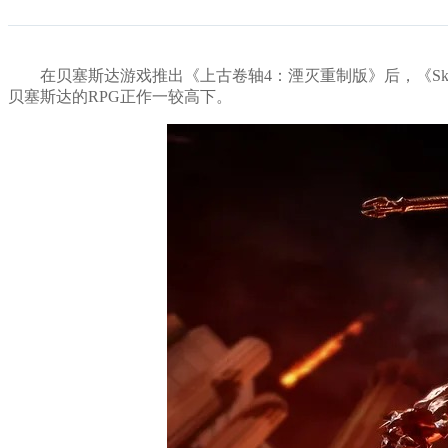
在贝塞斯达游戏推出《上古卷轴4：湮灭重制版》后，《Sky
贝塞斯达的RPG正作一较高下。