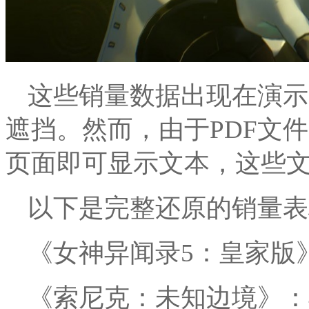
这些销量数据出现在演示文
遮挡。然而，由于PDF文
页面即可显示文本，这些
以下是完整还原的销量表
《女神异闻录5：皇家版》
《索尼克：未知边境》：4