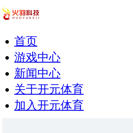
首页
游戏中心
新闻中心
关于开元体育
加入开元体育