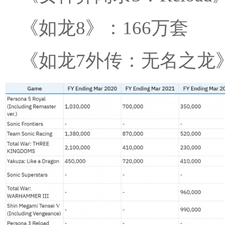
《如龙8》：166万套
《如龙7外传：无名之龙》