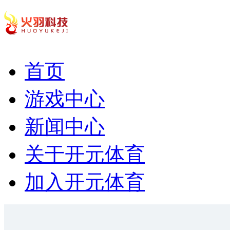
首页
游戏中心
新闻中心
关于开元体育
加入开元体育