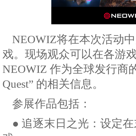
NEOWIZ将在本次活动
戏。现场观众可以在各游
NEOWIZ 作为全球发行商的
Quest” 的相关信息。
参展作品包括：
● 追逐末日之光：设定