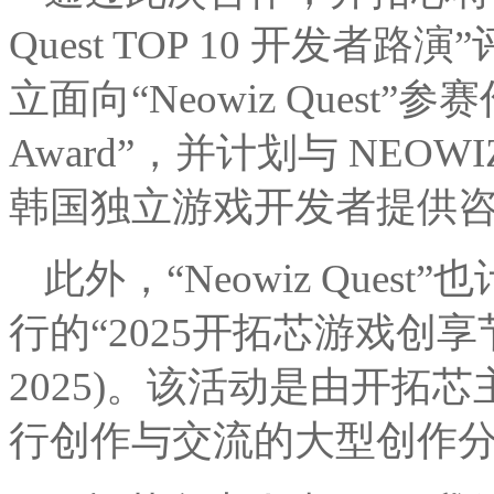
Quest TOP 10 开发
立面向“Neowiz Quest”参
Award”，并计划与 NEO
韩国独立游戏开发者提供
此外，“Neowiz Que
行的“2025开拓芯游戏创享节(C
2025)。该活动是由开拓
行创作与交流的大型创作