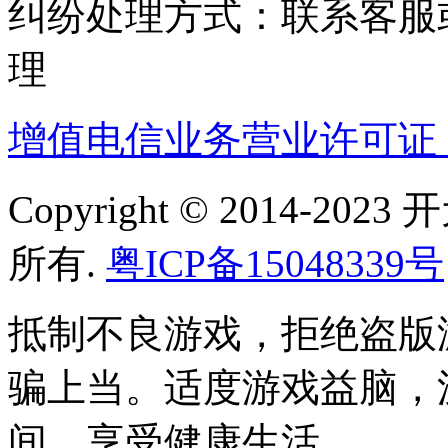
纠纷处理方式：联系客服
理
增值电信业务营业许可证：粤B
Copyright © 2014-
所有.
粤ICP备15048339号
抵制不良游戏，拒绝盗版
骗上当。适度游戏益脑，
间，享受健康生活