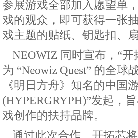
参展游戏全部加入愿望单
戏的观众，即可获得一张
戏主题的贴纸、钥匙扣、
NEOWIZ 同时宣布，“开拓
为 “Neowiz Quest”
《明日方舟》知名的中国游
(HYPERGRYPH)”发
戏创作的扶持品牌。
通过此次合作，开拓芯将参