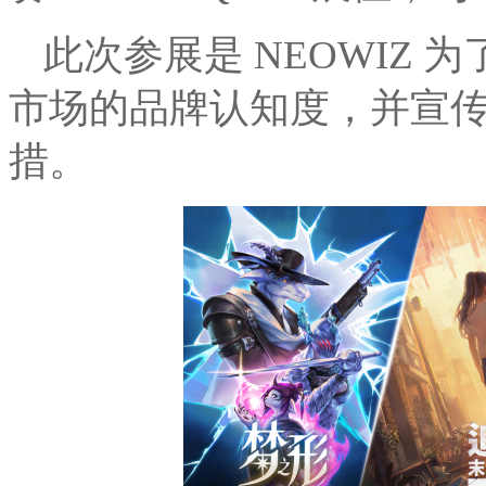
此次参展是 NEOWIZ 为了强
市场的品牌认知度，并宣
措。