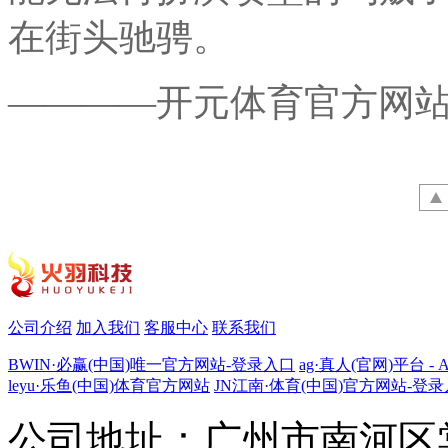
在街头驰骋。
————开元体育官方网
公司介绍
加入我们
客服中心
联系我们
BWIN·必赢(中国)唯一官方网站-登录入口
ag·真人(官网)平台 - 
leyu·乐鱼(中国)体育官方网站
JN江南·体育(中国)官方网站-登
公司地址：广州市南河区