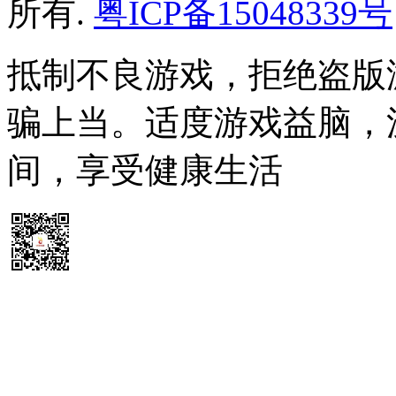
所有.
粤ICP备15048339号
抵制不良游戏，拒绝盗版
骗上当。适度游戏益脑，
间，享受健康生活