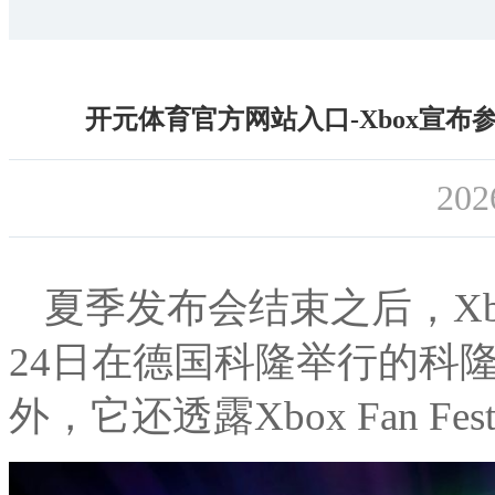
开元体育官方网站入口-Xbox宣布参加
202
夏季发布会结束之后，Xb
24日在德国科隆举行的科
外，它还透露Xbox Fan F