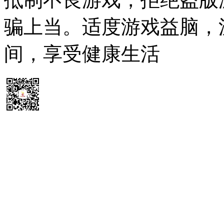
骗上当。适度游戏益脑，
间，享受健康生活