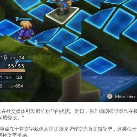
这在社交媒体引发部分粉丝的担忧。近日，原作编剧松野泰己在接受
实质修改。"
"重点在于将文字载体从视觉阅读型转变为听觉感受型，这类似于
牺牲文字美感。