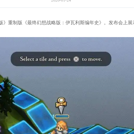
2026-01-24
最终幻想战略版》重制版《最终幻想战略版：伊瓦利斯编年史》。发布会