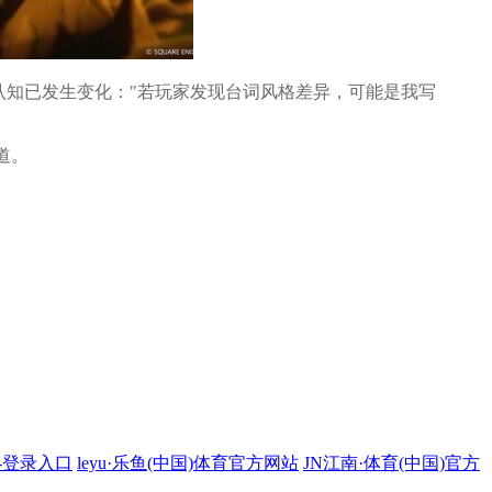
认知已发生变化："若玩家发现台词风格差异，可能是我写
报道。
站-登录入口
leyu·乐鱼(中国)体育官方网站
JN江南·体育(中国)官方