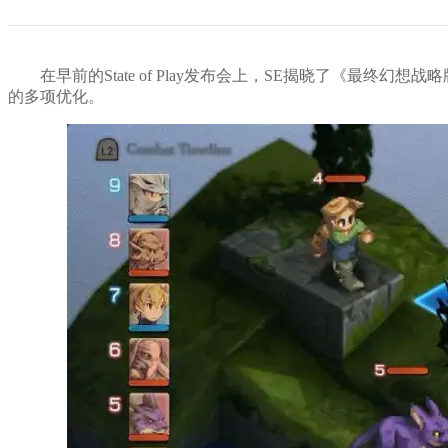
在早前的State of Play发布会上，SE揭晓了《
的多项优化。