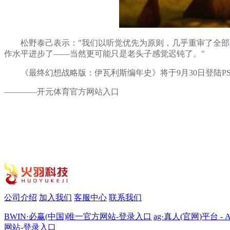
松野泰己表示："我们以听觉优先为原则，几乎重审了全部
作水平进步了——当然更可能只是老头子感觉迟钝了。"
《最终幻想战略版：伊瓦利斯编年史》将于9月30日登陆PS5/Xbox 
————开元体育官方网站入口
公司介绍
加入我们
客服中心
联系我们
BWIN·必赢(中国)唯一官方网站-登录入口
ag·真人(官网)平台 - 
网站-登录入口