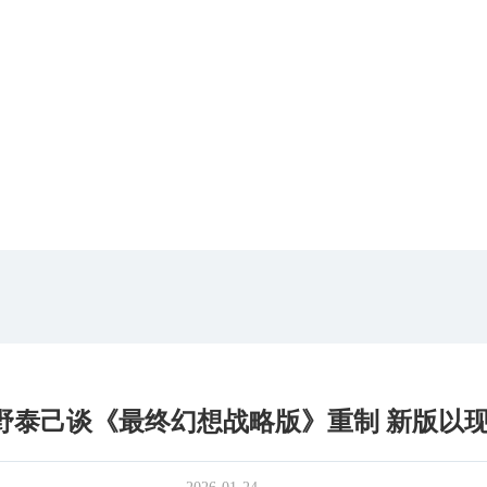
野泰己谈《最终幻想战略版》重制 新版以