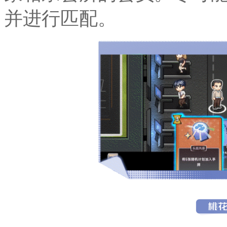
并进行匹配。