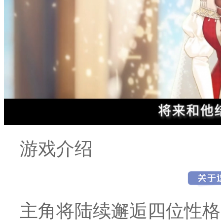
游戏介绍
主角将陆续邂逅四位性格