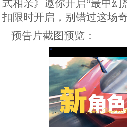
式相亲》邀你开启“最中幻
扣限时开启，别错过这场
预告片截图预览：