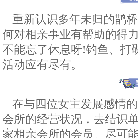
重新认识多年未归的鹊桥
何对相亲事业有帮助的得
不能忘了休息呀!钓鱼、打
活动应有尽有。
在与四位女主发展感情的
会所的经营状况，去结识
家相亲会所的会员。尽可