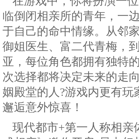
在游戏中，你将扮演一位
临倒闭相亲所的青年，一
于自己的命中情缘。从邻
御姐医生、富二代青梅，
亚，每位角色都拥有独特
次选择都将决定未来的走
姻殿堂的人?游戏内更有玩
邂逅意外惊喜！
现代都市+第一人称相亲