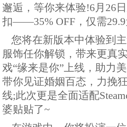
邂逅，等你来体验!6月26
扣——35% OFF，仅需29
您将在新版本中体验到主
服饰任你解锁，带来更真实
戏“缘来是你”上线，助力美
带你见证婚姻百态，力挽狂澜
线;此次更是全面适配Stea
婆贴贴了~