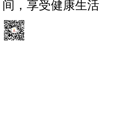
间，享受健康生活