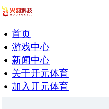
首页
游戏中心
新闻中心
关于开元体育
加入开元体育