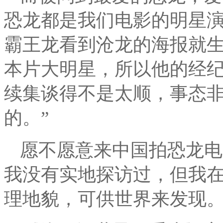
恐龙都是我们电影的明星
霸王龙看到沧龙的海报就
本片大明星，所以他的经
续集谈得不是太顺，事态
的。”
愿不愿意来中国拍恐龙电
我没有实地探访过，但我
理地貌，可供世界来发现。