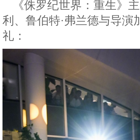
《侏罗纪世界：重生》主
利、鲁伯特·弗兰德与导演
礼：