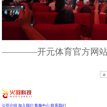
————开元体育官方网
公司介绍
加入我们
客服中心
联系我们