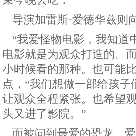
导演加雷斯·爱德华兹则
“我爱怪物电影，我知道
电影就是为观众打造的。
小时候看的那种。也可能
点，“我们想做一部给孩子
让观众全程紧张。也希望
头又进了影院。”
而被问到最爱的恐龙，爱