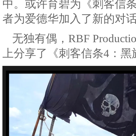
中。或许育碧为《刺客信条
者为爱德华加入了新的对
无独有偶，RBF Product
上分享了《刺客信条4：黑旗》