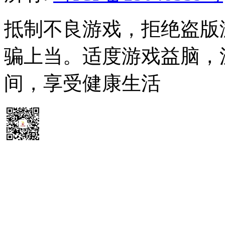
抵制不良游戏，拒绝盗版
骗上当。适度游戏益脑，
间，享受健康生活