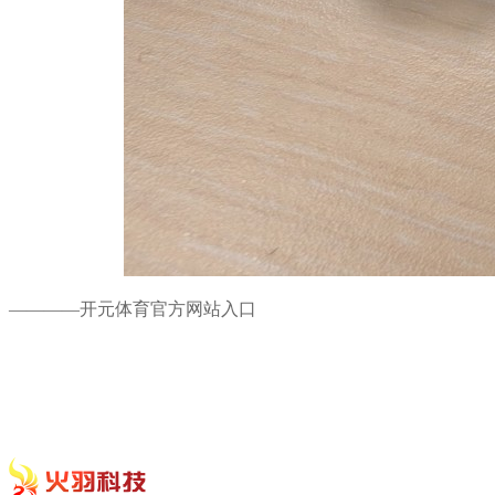
————开元体育官方网站入口