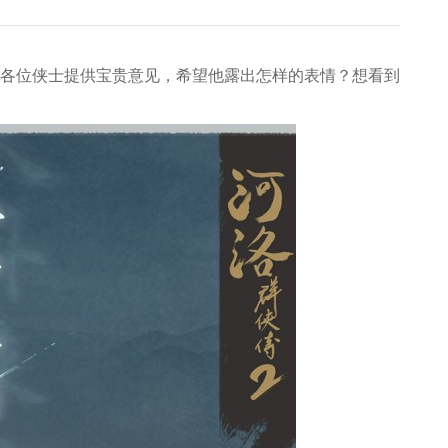
迎各位侠士提供宝贵意见，希望他露出怎样的表情？想看到