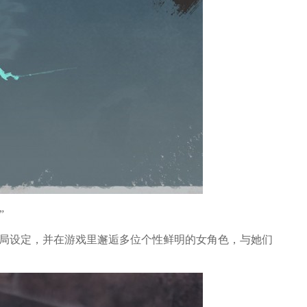
”
开局设定，并在游戏里邂逅多位个性鲜明的女角色，与她们