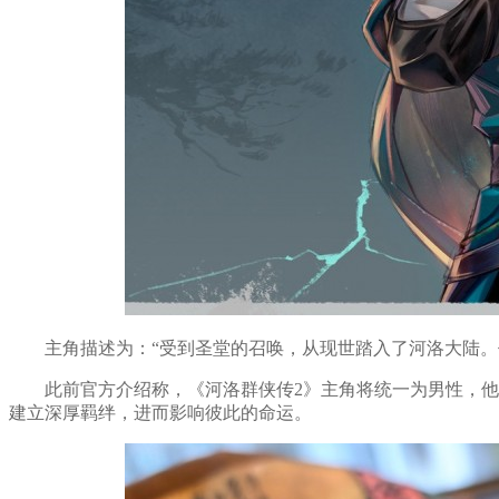
主角描述为：“受到圣堂的召唤，从现世踏入了河洛大陆。
此前官方介绍称，《河洛群侠传2》主角将统一为男性，他
建立深厚羁绊，进而影响彼此的命运。