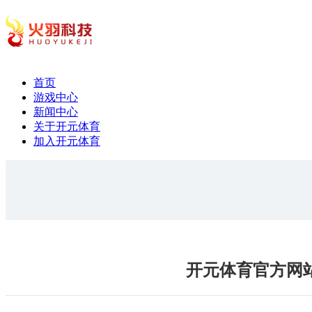
首页
游戏中心
新闻中心
关于开元体育
加入开元体育
开元体育官方网