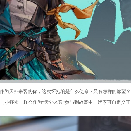
作为天外来客的你，这次怀抱的是什么使命？又有怎样的愿望？
与小虾米一样会作为“天外来客”参与到故事中。玩家可自定义