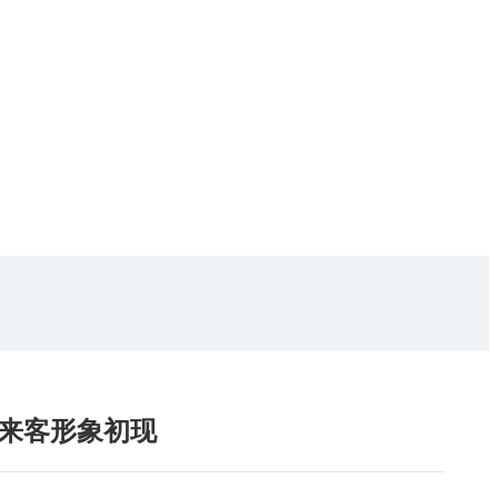
外来客形象初现