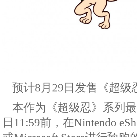
预计8月29日发售《超级
本作为《超级忍》系列最新
日11:59前，在Nintendo eSho