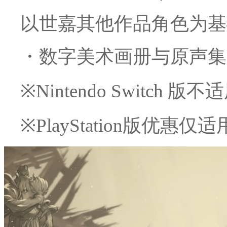
以世嘉其他作品角色为基
・数字美术画册与原声集
※Nintendo Switch
※PlayStation版优惠仅适用于