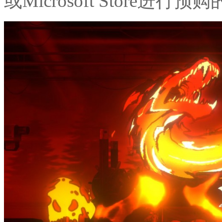
或Microsoft Store进