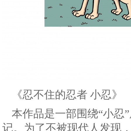
《忍不住的忍者 小忍》
本作品是一部围绕“小忍
记。为了不被现代人发现，