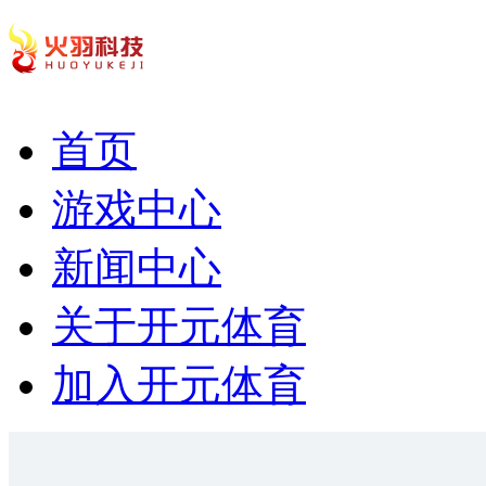
首页
游戏中心
新闻中心
关于开元体育
加入开元体育