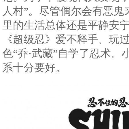
人村”。尽管偶尔会有恶鬼
里的生活总体还是平静安
《超级忍》爱不释手、玩
色“乔·武藏”自学了忍术。
系十分要好。