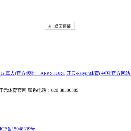
返回顶部
AG·真人(官方)网址 - APP STORE
开云·kaiyun体育(中国)官方网
育官网 联系电话：020-38306885
ICP备15048339号