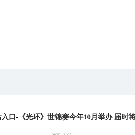
入口-《光环》世锦赛今年10月举办 届时