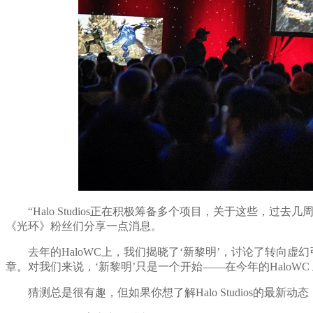
“Halo Studios正在积极筹备多个项目，关于这
《光环》粉丝们分享一点消息。
去年的HaloWC上，我们揭晓了‘新黎明’，讨论了转向虚幻引擎
章。对我们来说，‘新黎明’只是一个开始——在今年的HaloW
猜测总是很有趣，但如果你想了解Halo Studios的