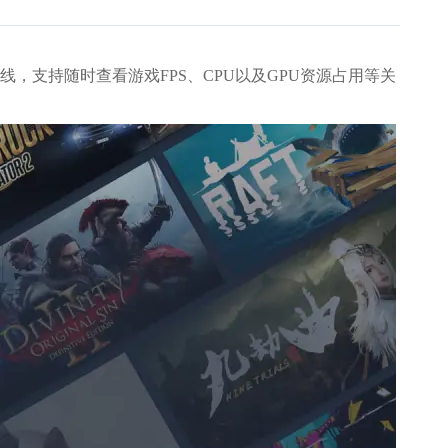
上线，支持随时查看游戏FPS、CPU以及GPU资源占用等关