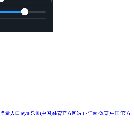
站-登录入口
leyu·乐鱼(中国)体育官方网站
JN江南·体育(中国)官方