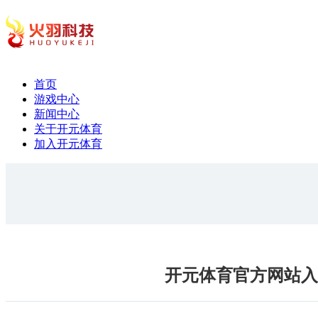
首页
游戏中心
新闻中心
关于开元体育
加入开元体育
开元体育官方网站入口