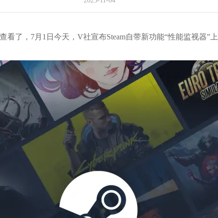
2025-11-04
看了，7月1日今天，V社宣布Steam自带新功能“性能监视器”