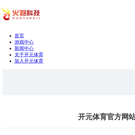
首页
游戏中心
新闻中心
关于开元体育
加入开元体育
开元体育官方网站