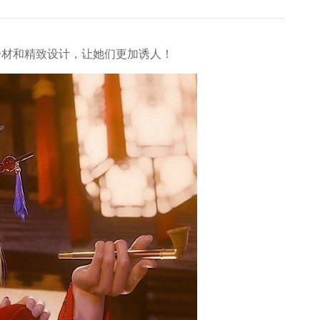
美身材和精致设计，让她们更加诱人！