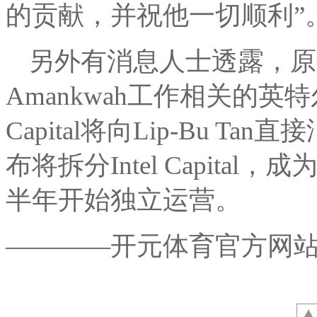
的贡献，并祝他一切顺利”
另外有消息人士透露，原来与Sa
Amankwah工作相关的英特
Capital将向Lip-Bu 
布将拆分Intel Capita
半年开始独立运营。
————开元体育官方网