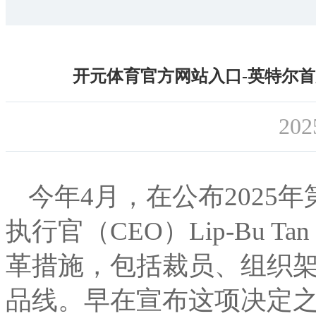
开元体育官方网站入口-英特尔首
202
今年4月，在公布2025
执行官（CEO）Lip-Bu
革措施，包括裁员、组织
品线。早在宣布这项决定之前，