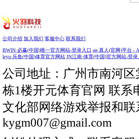
公司介绍
加入我们
客服中心
联系我们
BWIN·必赢(中国)唯一官方网站-登录入口
ag·真人(官网)平台 - 
leyu·乐鱼(中国)体育官方网站
JN江南·体育(中国)官方网站-登
公司地址：广州市南河区
栋1楼开元体育官网 联系电话：
文化部网络游戏举报和联
kygm007@gmail.com