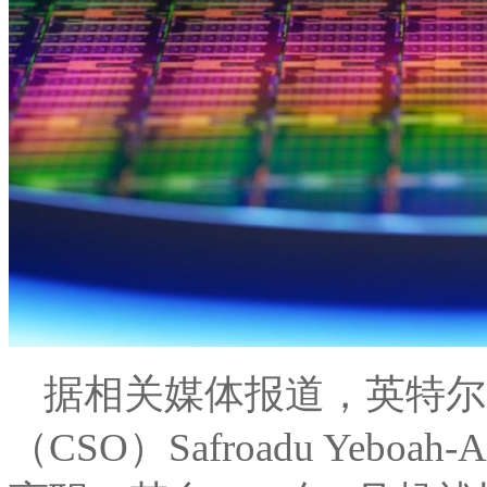
据相关媒体报道，英特尔
（CSO）Safroadu Yeboa