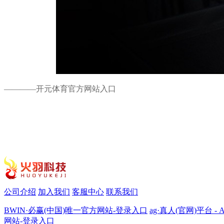
————开元体育官方网站入口
公司介绍
加入我们
客服中心
联系我们
BWIN·必赢(中国)唯一官方网站-登录入口
ag·真人(官网)平台 - 
网站-登录入口