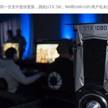
分支中提供更新，因此GTX 700，900和1000 GPU用户