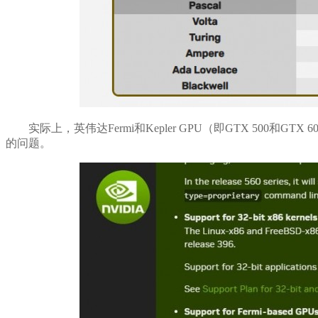
实际上，英伟达Fermi和Kepler GPU（即GTX 500
的问题。