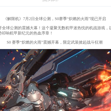
2025-10-17
《解限机》7月2日全球公测，S0赛季“炽燃的火雨”现已开启
开全球公测的震撼大幕！这个凝聚无数机甲迷热忱的机战游戏，
强势叩响机甲新纪元的热血序章！
S0 赛季“炽燃的火雨”震撼开幕，限定武装掀起战斗狂潮