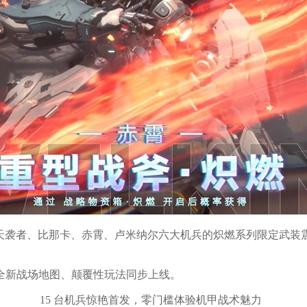
、天袭者、比那卡、赤霄、卢米纳尔六大机兵的炽燃系列限定武装
全新战场地图、颠覆性玩法同步上线。
15 台机兵惊艳首发，零门槛体验机甲战术魅力