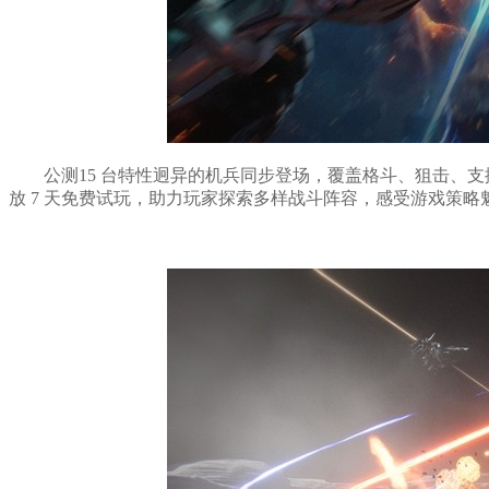
公测15 台特性迥异的机兵同步登场，覆盖格斗、狙击、
放 7 天免费试玩，助力玩家探索多样战斗阵容，感受游戏策略