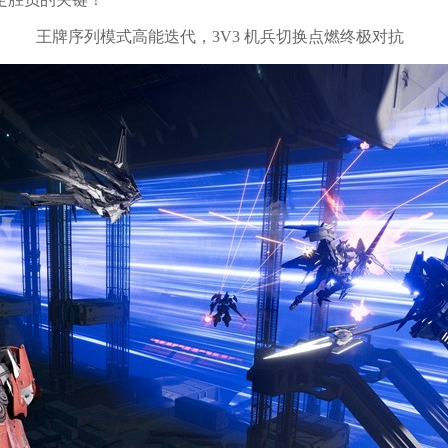
王牌序列模式高能迭代，3V3 机兵切换点燃终极对抗