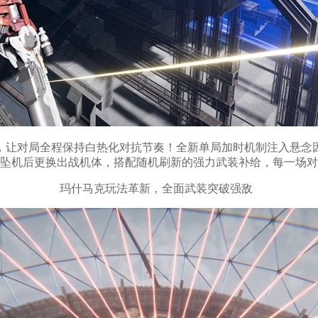
让对局全程保持白热化对抗节奏！全新单局加时机制注入悬念因子
在坠机后更换出战机体，搭配随机刷新的强力武装补给，每一场
玛什马克玩法革新，全面武装突破强敌