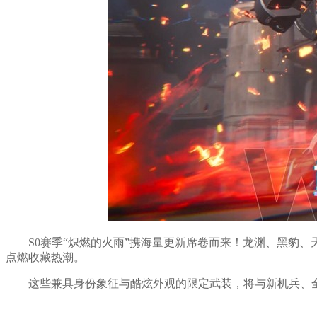
S0赛季“炽燃的火雨”携海量更新席卷而来！龙渊、黑豹
点燃收藏热潮。
这些兼具身份象征与酷炫外观的限定武装，将与新机兵、