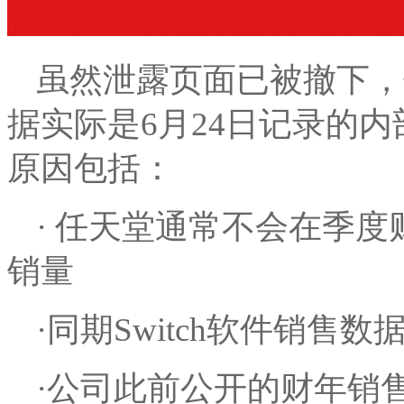
虽然泄露页面已被撤下，
据实际是6月24日记录的
原因包括：
· 任天堂通常不会在季度
销量
·同期Switch软件销售
·公司此前公开的财年销售