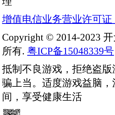
理
增值电信业务营业许可证：粤B
Copyright © 2014-
所有.
粤ICP备15048339号
抵制不良游戏，拒绝盗版
骗上当。适度游戏益脑，
间，享受健康生活