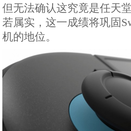
但无法确认这究竟是任天
若属实，这一成绩将巩固Sw
机的地位。